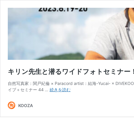
キリン先生と潜るワイドフォトセミナー
自然写真家：関戸紀倫 × Paracord artist：結海-Yucai- × DIVE
キ
イブ＋セミナー 44 …
続きを読む
リ
ン
KOOZA
先
生
と
潜
る