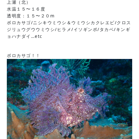
上瀬（北）
水温１５〜１６度
透明度：１５〜２０m
ボロカサゴ/ニシキウミウシ＆ウミウシカクレエビ/クロス
ジリュウグウウミウシ/ヒラメ/イソギンポ/タカベ/キンギ
ョハナダイ…etc
ボロカサゴ！！