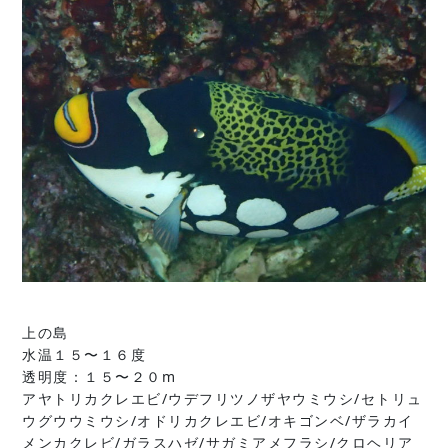
上の島
水温１５〜１６度
透明度：１５〜２０m
アヤトリカクレエビ/ウデフリツノザヤウミウシ/セトリュ
ウグウウミウシ/オドリカクレエビ/オキゴンベ/ザラカイ
メンカクレビ/ガラスハゼ/サガミアメフラシ/クロヘリア