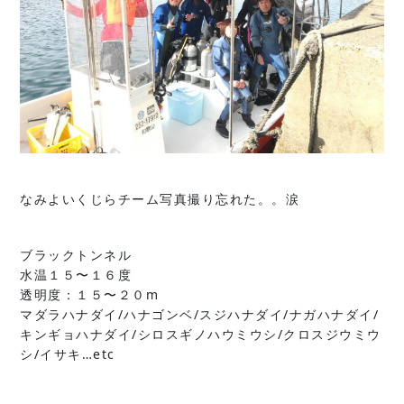
なみよいくじらチーム写真撮り忘れた。。涙
ブラックトンネル
水温１５〜１６度
透明度：１５〜２０m
マダラハナダイ/ハナゴンベ/スジハナダイ/ナガハナダイ/
キンギョハナダイ/シロスギノハウミウシ/クロスジウミウ
シ/イサキ…etc