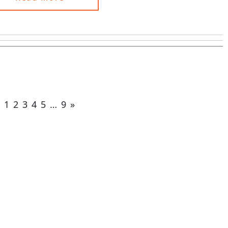
1
2
3
4
5
…
9
»