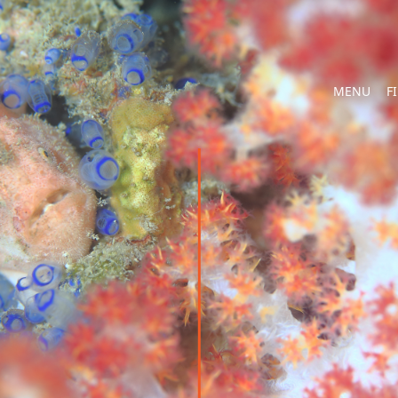
MENU
F