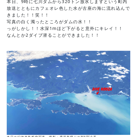
本日、9時に七川ダムから320トン放水しますという町内
放送とともにカフェオレ色した水が古座の海に流れ込んで
きました！！笑！！
写真の白く濁ったところがダムの水！！
っがしかし！！水深1mほど下がると意外にキレイ！！
なんとか2ダイブ潜ることができました！！
本日の紀伊半島航空写真 撮影：鹿児島帰りのMARI会長