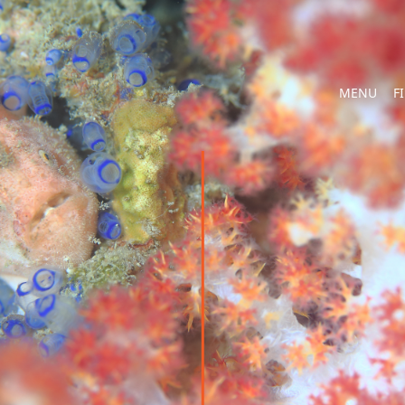
MENU
F