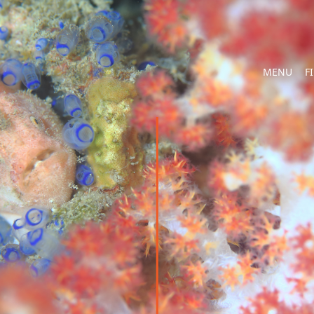
MENU
F