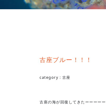
古座ブルー！！！
category :
古座
古座の海が回復してきたーーーーー