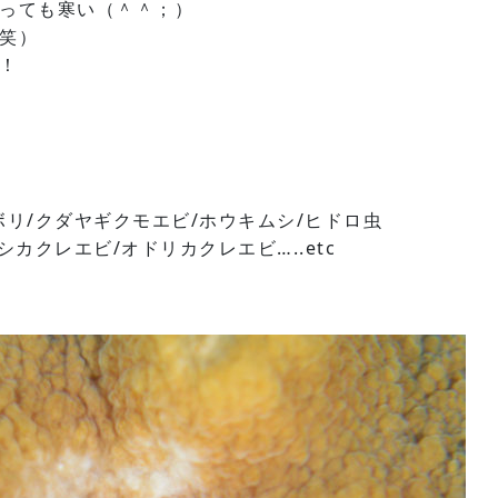
っても寒い（＾＾；）
笑）
！
リ/クダヤギクモエビ/ホウキムシ/ヒドロ虫
カクレエビ/オドリカクレエビ…..etc