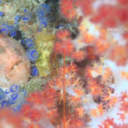
MENU
F