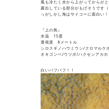
風も冷たく水から上がってからがと
露出している部分がもげそうです（
っがしかし海はサイコーに面白い！
『上の島』
水温 15度
透視度 8メートル
シロスギノハウミウシ/クロマルケボ
オキゴンベ/ウツボ/ハクセンアカホシ
白いパフパフ！！