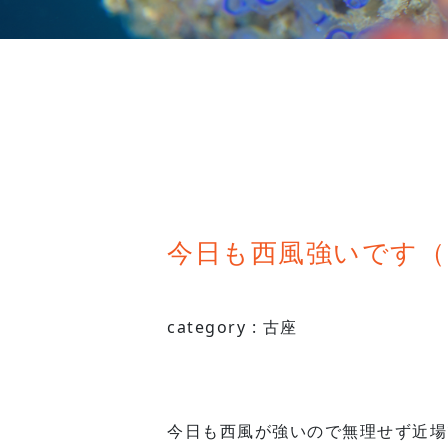
今日も西風強いです（＾＾；
category :
古座
今日も西風が強いので無理せず近場