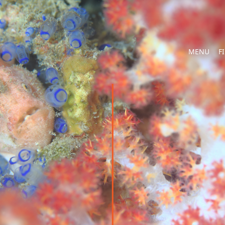
MENU
F