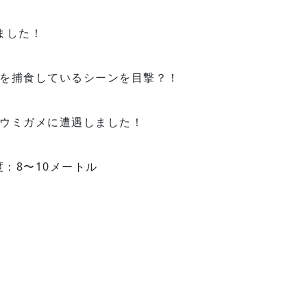
ました！
を捕食しているシーンを目撃？！
ウミガメに遭遇しました！
度：8〜10メートル