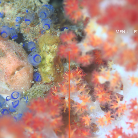
MENU
F