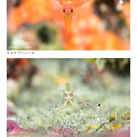
オキナワベニハゼ