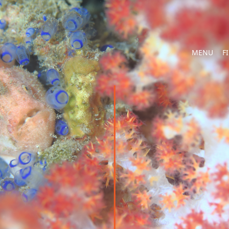
MENU
F