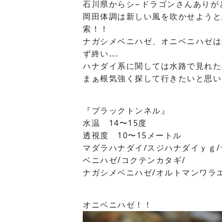
石川県からシ−ドラゴンさんありが
岡田体調は新しい風を吹かせようと
索！！
ナガシメベニハゼ、オニベニハゼは
ず終い….
ハナダイ系に関しては水路で見れた
まぁ根気強く探して行きたいと思い
『ブラックトンネル』
水温 14〜15度
透視度 10〜15メートル
マダラハナダイ/スジハナダイｙｇ/
ベニハゼ/コクテンカタギ/
ナガシメベニハゼ/オルトマンワラエビ
オニベニハゼ！！