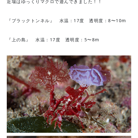
近場はゆっくりマクロで遊んできました！！
『ブラックトンネル』 水温：17度 透明度：8〜10m
『上の島』 水温：17度 透明度：5〜8m