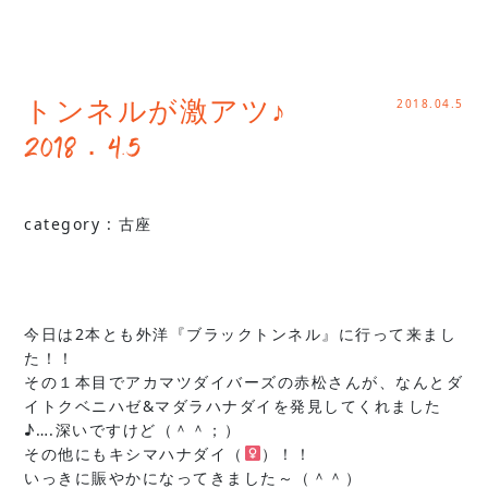
2018.04.5
トンネルが激アツ♪
2018．4.5
category :
古座
今日は2本とも外洋『ブラックトンネル』に行って来まし
た！！
その１本目でアカマツダイバーズの赤松さんが、なんとダ
イトクベニハゼ&マダラハナダイを発見してくれました
♪….深いですけど（＾＾；）
その他にもキシマハナダイ（
）！！
いっきに賑やかになってきました～（＾＾）