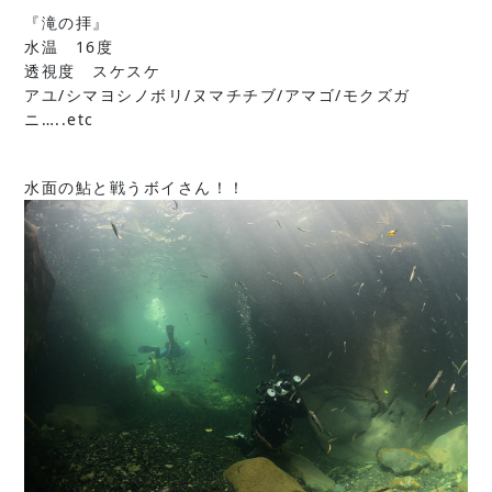
『滝の拝』
水温 16度
透視度 スケスケ
アユ/シマヨシノボリ/ヌマチチブ/アマゴ/モクズガ
ニ…..etc
水面の鮎と戦うボイさん！！