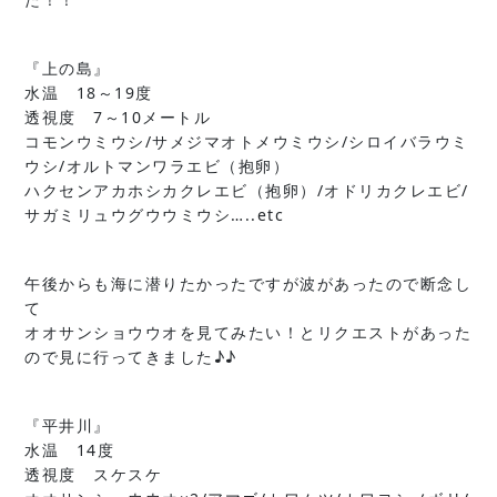
『上の島』
水温 18～19度
透視度 7～10メートル
コモンウミウシ/サメジマオトメウミウシ/シロイバラウミ
ウシ/オルトマンワラエビ（抱卵）
ハクセンアカホシカクレエビ（抱卵）/オドリカクレエビ/
サガミリュウグウウミウシ…..etc
午後からも海に潜りたかったですが波があったので断念し
て
オオサンショウウオを見てみたい！とリクエストがあった
ので見に行ってきました♪♪
『平井川』
水温 14度
透視度 スケスケ