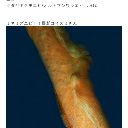
クダヤギクモエビ/オルトマンワラエビ…..etc
ミネミズエビ！！撮影コイズミさん