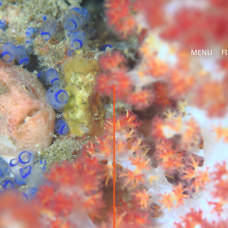
MENU
F