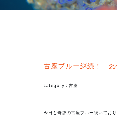
古座ブルー継続！ 2018.1
category :
古座
今日も奇跡の古座ブルー続いており