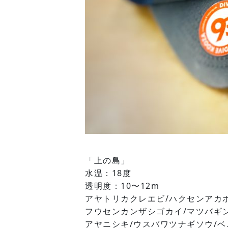
「上の島」
水温：18度
透明度：10〜12m
アヤトリカクレエビ/ハクセンアカホ
フウセンカンザシゴカイ/マツバギン
アヤニシキ/ウスバワツナギソウ/ベ