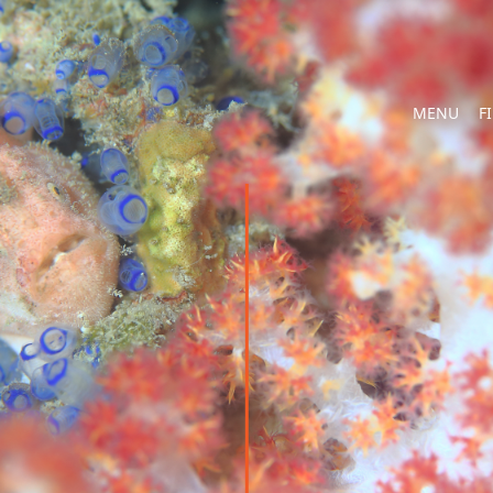
MENU
F