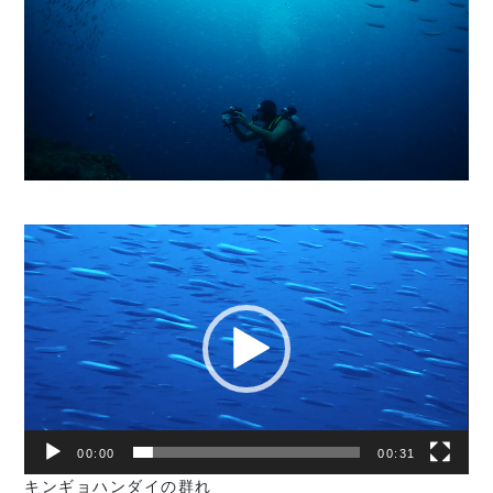
動
画
プ
レ
ー
ヤ
ー
00:00
00:31
キンギョハンダイの群れ