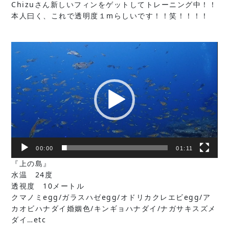
Chizuさん新しいフィンをゲットしてトレーニング中！！
本人曰く、これで透明度１mらしいです！！笑！！！！
動
画
プ
レ
ー
ヤ
ー
00:00
01:11
『上の島』
水温 24度
透視度 10メートル
クマノミegg/ガラスハゼegg/オドリカクレエビegg/ア
カオビハナダイ婚姻色/キンギョハナダイ/ナガサキスズメ
ダイ…etc