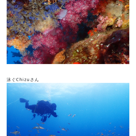
泳ぐChizuさん