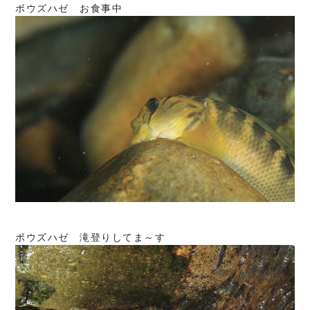
ボウズハゼ お食事中
ボウズハゼ 滝登りしてま～す