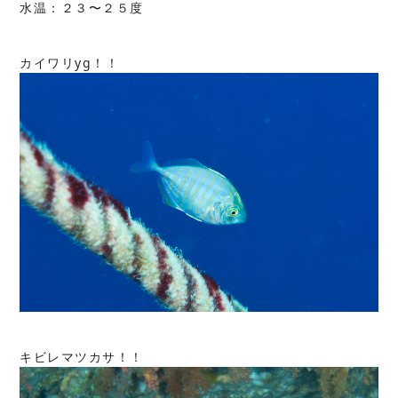
水温：２３〜２５度
カイワリyg！！
キビレマツカサ！！