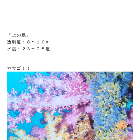
『上の島』
透明度：８〜１０m
水温：２３〜２５度
カサゴ！！