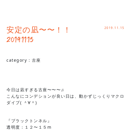
2019.11.15
安定の凪〜〜！！
2019.11.15
category :
古座
今日は凪すぎる古座〜〜〜♫
こんなにコンデションが良い日は、動かずじっくりマクロ
ダイブ( ＾∀＾)
『ブラックトンネル』
透明度：１２〜１５m