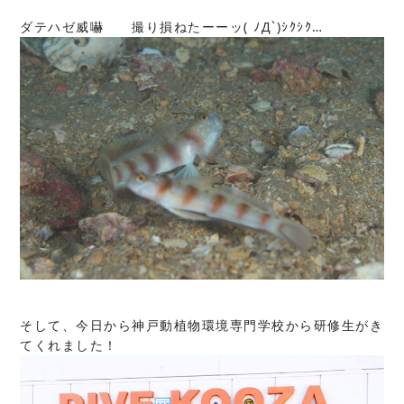
ダテハゼ威嚇 撮り損ねたーーッ( ﾉД`)ｼｸｼｸ…
そして、今日から神戸動植物環境専門学校から研修生がき
てくれました！