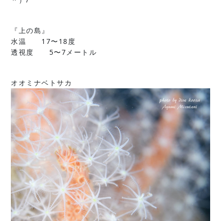
『上の島』
水温 17〜18度
透視度 5〜7メートル
オオミナベトサカ