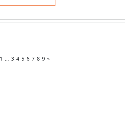
1
…
3
4
5
6
7
8
9
»