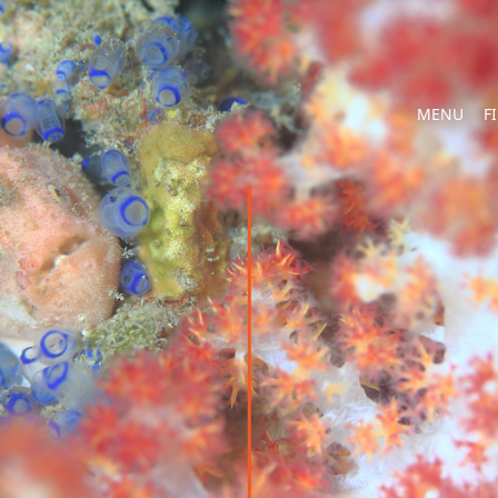
MENU
F