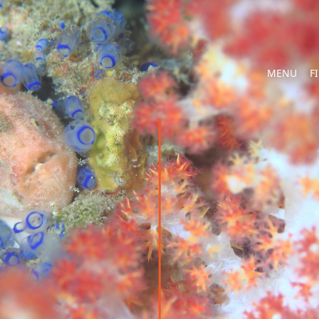
MENU
F