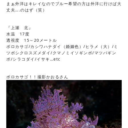
まぁ外洋はキレイなのでブルー希望の方は外洋に行けば大
丈夫….のはず（笑）
『上瀬 北』
水温 17度
透視度 15～20メートル
ボロカサゴ/カシワハナダイ（婚姻色）/ヒラメ（大）/ミ
ツボシクロスズメダイ/クマノミイソギンポ/マツバギン
ポ/シラコダイ/イサキ…etc
ボロカサゴ！！撮影かおるさん